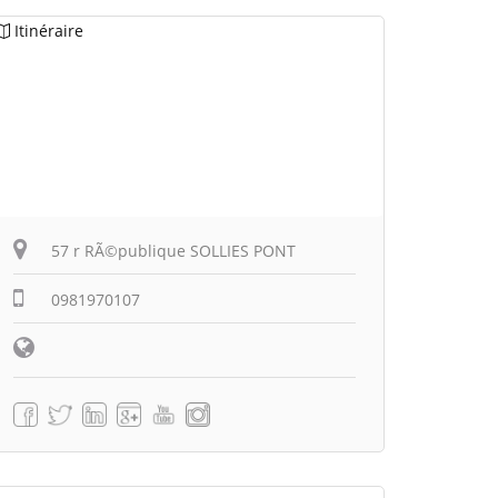
Itinéraire
57 r RÃ©publique SOLLIES PONT
0981970107