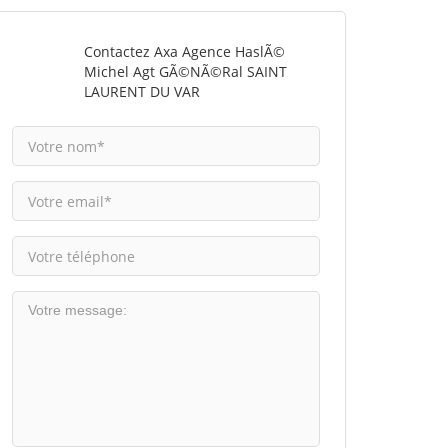
Contactez Axa Agence HaslÃ©
Michel Agt GÃ©nÃ©ral SAINT
LAURENT DU VAR