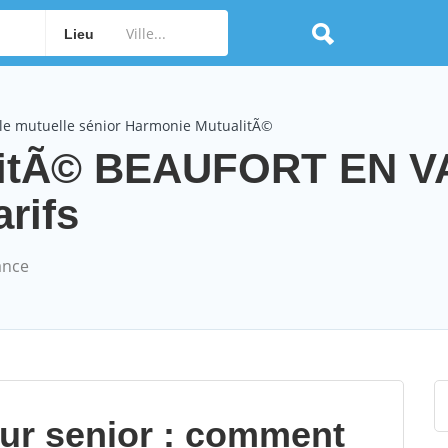
Lieu
le mutuelle sénior Harmonie MutualitÃ©
litÃ© BEAUFORT EN 
arifs
ance
our senior : comment